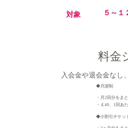
５～１
対象
料金
入会金や退会金なし
◆月謝制
・月2回分をま
・￡40、1回あ
◆小割引チケッ