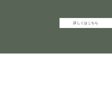
詳しくはこちら
​りいなミュージカルダンス教室
yesimriooo@gmail.com
（24時間以内にご
https://www.instagram.com/odoruyo_riinadayon