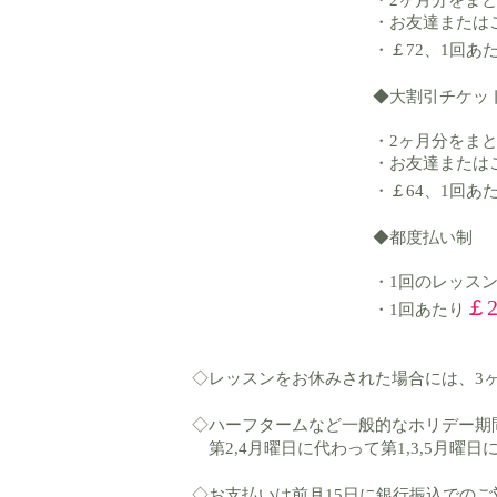
・2ヶ月分をま
・お友達または
・￡72、1回あ
◆大割引チケッ
・2ヶ月分をま
・お友達または
・￡64、1回あ
◆都度払い制
・1回のレッス
￡2
・1回あたり
◇レッスンをお休みされた場合には、3
◇ハーフタームなど一般的なホリデー期
​ 第2,4月曜日に代わって第1,3,5月
◇
お支払いは前月15日に銀行振込でのご