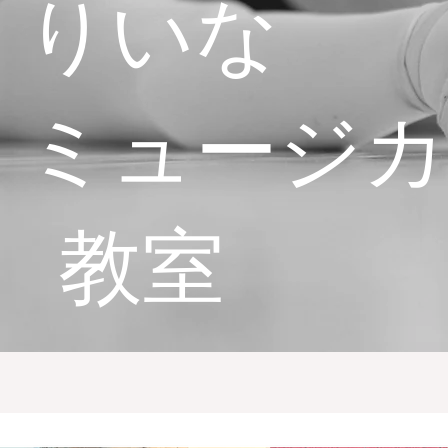
りいな
ミュージ
​ 教室