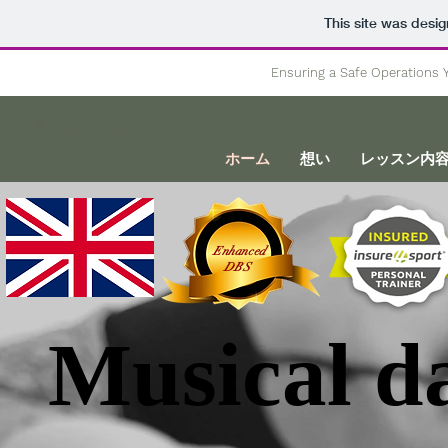
This site was desi
Ensuring a Safe Operations Y
​Website
ホーム
想い
レッスン内
Enhanced
DBS
Musical d
Musical d